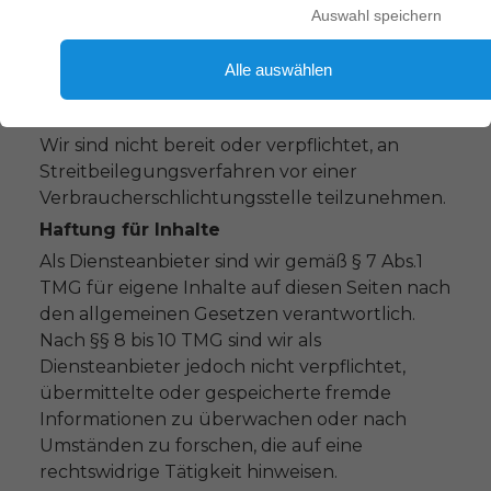
Auswahl speichern
75180342766
Aufsichtsbehörde:
Alle auswählen
Finanzamt Brühl
Streitschlichtung
Wir sind nicht bereit oder verpflichtet, an
Streitbeilegungsverfahren vor einer
Verbraucherschlichtungsstelle teilzunehmen.
Haftung für Inhalte
Als Diensteanbieter sind wir gemäß § 7 Abs.1
TMG für eigene Inhalte auf diesen Seiten nach
den allgemeinen Gesetzen verantwortlich.
Nach §§ 8 bis 10 TMG sind wir als
Diensteanbieter jedoch nicht verpflichtet,
übermittelte oder gespeicherte fremde
Informationen zu überwachen oder nach
Umständen zu forschen, die auf eine
rechtswidrige Tätigkeit hinweisen.