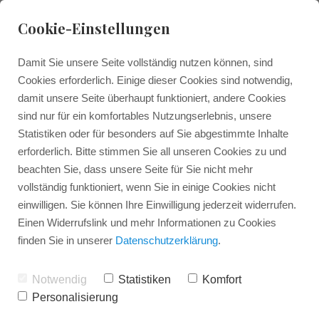
Cookie-Einstellungen
Damit Sie unsere Seite vollständig nutzen können, sind
Cookies erforderlich. Einige dieser Cookies sind notwendig,
Impressum
damit unsere Seite überhaupt funktioniert, andere Cookies
sind nur für ein komfortables Nutzungserlebnis, unsere
Verantwortlich:
Statistiken oder für besonders auf Sie abgestimmte Inhalte
Dirk Schadow
erforderlich. Bitte stimmen Sie all unseren Cookies zu und
Kontakt:
beachten Sie, dass unsere Seite für Sie nicht mehr
Tzerklaesstraße 5, 50354 Hürth
vollständig funktioniert, wenn Sie in einige Cookies nicht
einwilligen. Sie können Ihre Einwilligung jederzeit widerrufen.
t.:02233 6 19 29 63-0
Einen Widerrufslink und mehr Informationen zu Cookies
f.:02233 6 19 29 63-9
finden Sie in unserer
Datenschutzerklärung
.
m.:info@schadow-consulting.de
Umsatzsteuer-ID:
Notwendig
Statistiken
Komfort
224/5257/2189
Personalisierung
Wirtschafts-Identifikationsnummer: